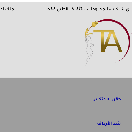
زات من اي شركات، المعلومات للتثقيف الطبي فقط •
لا ن
حقن البوتكس
شد الأرداف