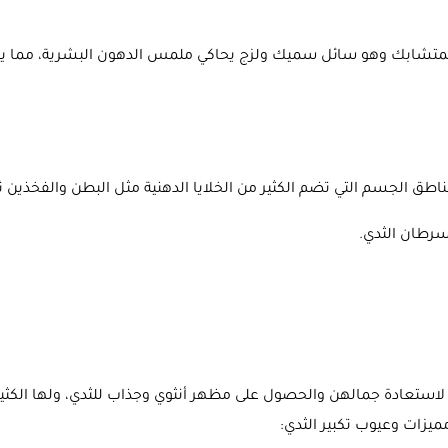
شابك وهو سائل سميك ولزج يحاكي ملمس الدهون البشرية، مما يجعله
طق الجسم التي تضم الكثير من الخلايا الدهنية مثل البطن والفخذين ث
سرطان الثدي.
ات لاستعادة جمالهن والحصول على مظهر أنثوي وجذاب للثدي، ولها الكثي
زات وعيوب تكبير الثدي: