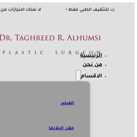
شركات، المعلومات للتثقيف الطبي فقط •
لا نملك امتيازا
الرئيسية
من نحن
الاقسام
الفيلير
حقن البلازما