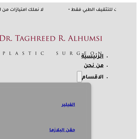
ركات، المعلومات للتثقيف الطبي فقط •
لا نملك امتيازا
الرئيسية
من نحن
الاقسام
الفيلير
حقن البلازما