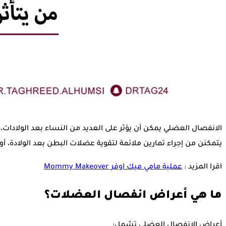
الانفصال العضلي يمكن أن يؤثر على العديد من النساء بعد الولادات، خ
يتمكنن من إجراء تمارين ملائمة لتقوية عضلات البطن بعد الولادة، أو 
اقرا المزيد :
عملية مامي ميك اوفر Mommy Makeover
ما هي أعراض انفصال العضلات؟
أعراض الانفصال العضلي تشمل: